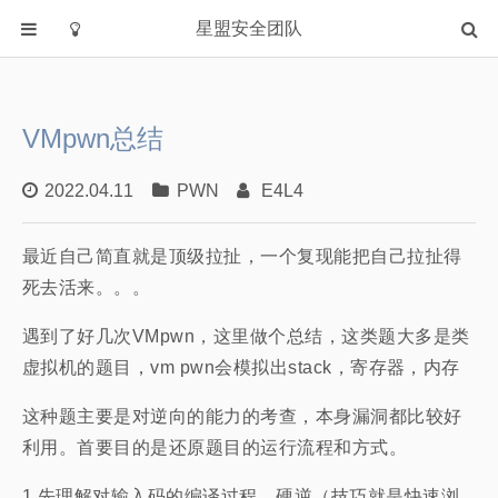
星盟安全团队
首页
分类
VMpwn总结
Academia
Fuzzing
2022.04.11
PWN
E4L4
IOT
最近自己简直就是顶级拉扯，一个复现能把自己拉扯得
PWN
死去活来。。。
WEB
Writeup
遇到了好几次VMpwn，这里做个总结，这类题大多是类
虚拟机的题目，vm pwn会模拟出stack，寄存器，内存
漏洞复现
主站
这种题主要是对逆向的能力的考查，本身漏洞都比较好
利用。首要目的是还原题目的运行流程和方式。
1.先理解对输入码的编译过程，硬逆（技巧就是快速浏