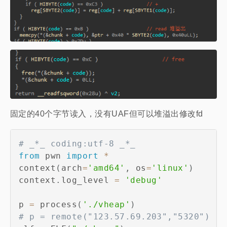
固定的40个字节读入，没有UAF但可以堆溢出修改fd
# _*_ coding:utf-8 _*_
from
 pwn 
import
*
context
(
arch
=
'amd64'
,
 os
=
'linux'
)
context
.
log_level 
=
'debug'
p 
=
 process
(
'./vheap'
)
# p = remote("123.57.69.203","5320")