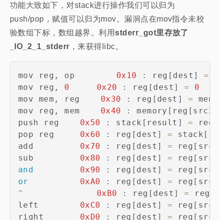
功能大致如下，对stack进行操作我们可以归为
push/pop，赋值可以归为mov。漏洞点在mov指令未校
验数组下标，数组越界。利用
stderr_got里存放了
_IO_2_1_stderr
，来获得libc。
mov reg
,
 op		
0x10
:
 reg
[
dest
]
=
 o
mov reg
,
0
0x20
:
 reg
[
dest
]
=
0
mov mem
,
 reg    
0x30
:
 reg
[
dest
]
=
 memo
mov reg
,
 mem    
0x40
:
 memory
[
reg
[
src2
]
push reg    
0x50
:
 stack
[
result
]
=
 reg
[
pop reg     
0x60
:
 reg
[
dest
]
=
 stack
[
re
add         
0x70
:
 reg
[
dest
]
=
 reg
[
src2
sub         
0x80
:
 reg
[
dest
]
=
 reg
[
src1
and
0x90
:
 reg
[
dest
]
=
 reg
[
src2
or
0xA0
:
 reg
[
dest
]
=
 reg
[
src2
^
0xB0
:
 reg
[
dest
]
=
 reg
[
left        
0xC0
:
 reg
[
dest
]
=
 reg
[
src1
right       
0xD0
:
 reg
[
dest
]
=
 reg
[
src1