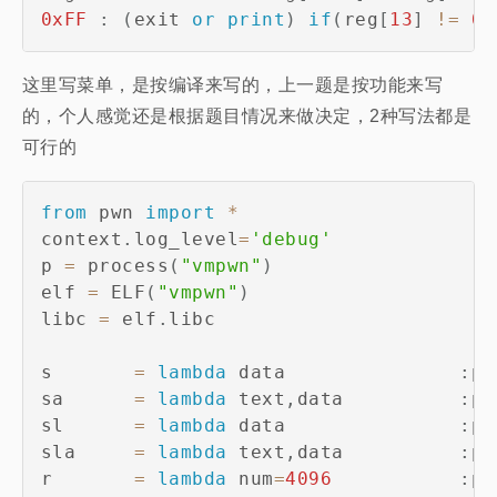
0xFF
:
(
exit 
or
print
)
if
(
reg
[
13
]
!=
0
)
这里写菜单，是按编译来写的，上一题是按功能来写
的，个人感觉还是根据题目情况来做决定，2种写法都是
可行的
from
 pwn 
import
*
context
.
log_level
=
'debug'
p 
=
 process
(
"vmpwn"
)
elf 
=
 ELF
(
"vmpwn"
)
libc 
=
 elf
.
libc

s       
=
lambda
 data               
:
p
.
sa      
=
lambda
 text
,
data          
:
p
.
sl      
=
lambda
 data               
:
p
.
sla     
=
lambda
 text
,
data          
:
p
.
r       
=
lambda
 num
=
4096
:
p
.