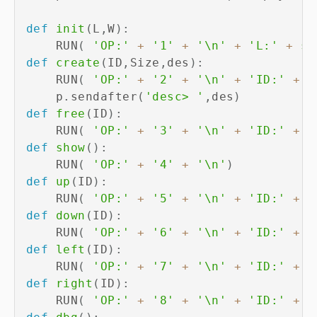
def
init
(
L
,
W
)
:
    RUN
(
'OP:'
+
'1'
+
'\n'
+
'L:'
+
st
def
create
(
ID
,
Size
,
des
)
:
    RUN
(
'OP:'
+
'2'
+
'\n'
+
'ID:'
+
s
    p
.
sendafter
(
'desc> '
,
des
)
def
free
(
ID
)
:
    RUN
(
'OP:'
+
'3'
+
'\n'
+
'ID:'
+
s
def
show
(
)
:
    RUN
(
'OP:'
+
'4'
+
'\n'
)
def
up
(
ID
)
:
    RUN
(
'OP:'
+
'5'
+
'\n'
+
'ID:'
+
s
def
down
(
ID
)
:
    RUN
(
'OP:'
+
'6'
+
'\n'
+
'ID:'
+
s
def
left
(
ID
)
:
    RUN
(
'OP:'
+
'7'
+
'\n'
+
'ID:'
+
s
def
right
(
ID
)
:
    RUN
(
'OP:'
+
'8'
+
'\n'
+
'ID:'
+
s