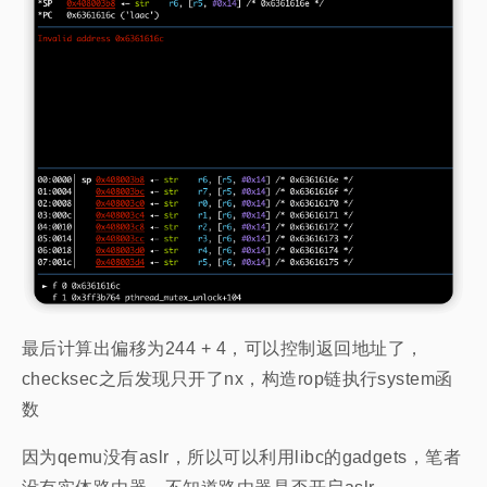
最后计算出偏移为244 + 4，可以控制返回地址了，
checksec之后发现只开了nx，构造rop链执行system函
数
因为qemu没有aslr，所以可以利用libc的gadgets，笔者